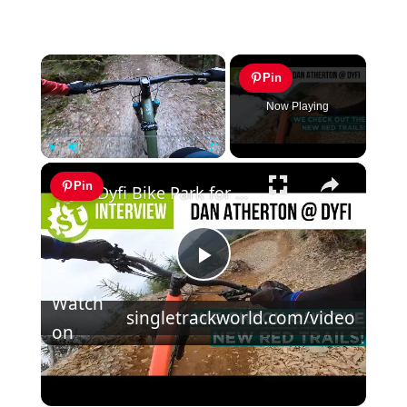
×
Pin
Now Playing
×
Play
Unmute
Fullscreen
Pin
Dyfi Bike Park for Mortals - the new red trails are open
Play
Watch
singletrackworld.com/video
Video
on
Dyfi Bike Park for Mortals - the new red
trails are open