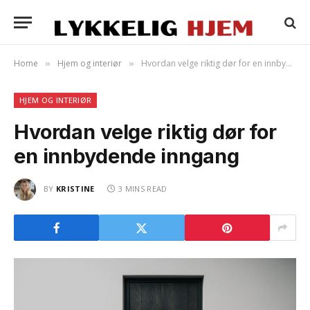
Home
Hjem og interiør
Hvordan velge riktig dør for en innbydende inngang
»
»
HJEM OG INTERIØR
Hvordan velge riktig dør for
en innbydende inngang
BY
KRISTINE
3 MINS READ