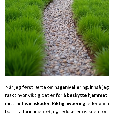
Når jeg først lærte om
hagenivellering
, innså jeg
raskt hvor viktig det er for
å beskytte hjemmet
mitt
mot
vannskader
.
Riktig nivåering
leder vann
bort fra fundamentet, og reduserer risikoen for