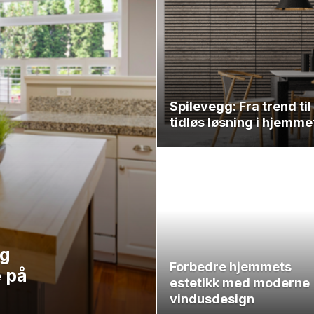
Spilevegg: Fra trend til
tidløs løsning i hjemme
og
Forbedre hjemmets
e på
estetikk med moderne
vindusdesign