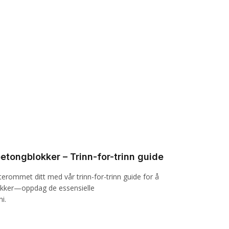
etongblokker – Trinn-for-trinn guide
terommet ditt med vår trinn-for-trinn guide for å
okker—oppdag de essensielle
i.