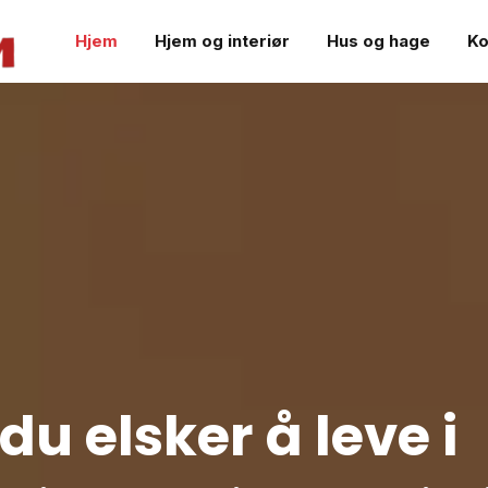
Hjem
Hjem og interiør
Hus og hage
Ko
u elsker å leve i