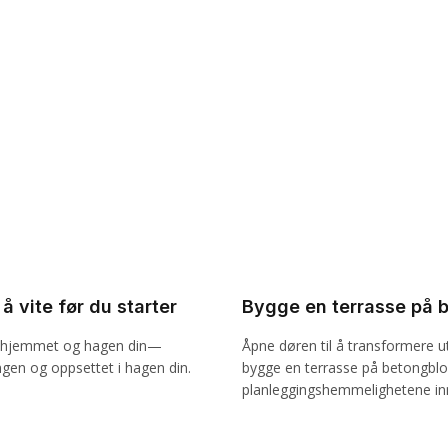
å vite før du starter
Bygge en terrasse på b
te hjemmet og hagen din—
Åpne døren til å transformere u
ngen og oppsettet i hagen din.
bygge en terrasse på betongbl
planleggingshemmelighetene inn