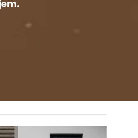
hjem.