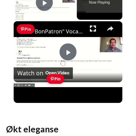
Now Playing
Play Video
×
Pin
"BonPatron" Vocabulary Guide: Colours and Characteristics
Play
Watch on
Video
Pin
"BonPatron" Vocabulary Guide:
Colours and Characteristics
Økt eleganse