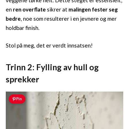
veggene tørke helt. Dette steget er essensielt;
en
ren overflate
sikrer at
malingen fester seg
bedre
, noe som resulterer i en jevnere og mer
holdbar finish.
Stol på meg, det er verdt innsatsen!
Trinn 2: Fylling av hull og
sprekker
Pin