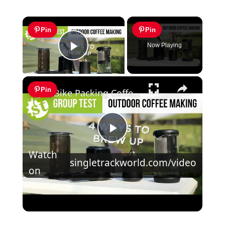
×
Pin
Pin
Now Playing
Play Video
×
Pin
Bike Packing Coffee 4 Ways | 4 outdoor coffee making gadgets put to the test
Play
Watch
singletrackworld.com/video
Video
on
Bike Packing Coffee 4 Ways | 4 outdoor
coffee making gadgets put to the test