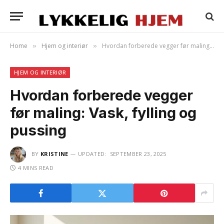
Home
Hjem og interiør
Hvordan forberede vegger før maling: Vask, fylling og pussing
»
»
HJEM OG INTERIØR
Hvordan forberede vegger
før maling: Vask, fylling og
pussing
BY
KRISTINE
UPDATED:
SEPTEMBER 23, 2025
4 MINS READ