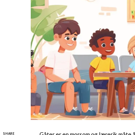
Gåter er en morsom og lærerik måte å
SHARE