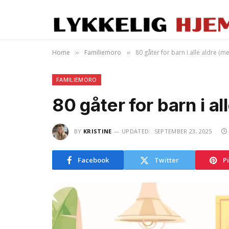
Home
Familiemoro
80 gåter for barn i alle aldre (m
»
»
FAMILIEMORO
80 gåter for barn i a
BY
KRISTINE
UPDATED:
SEPTEMBER 23, 2025
Facebook
Twitter
P