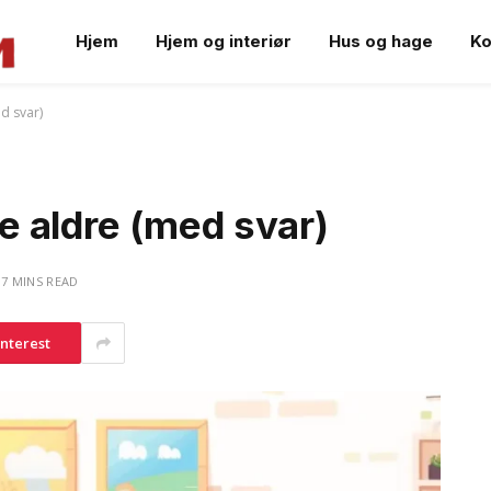
Hjem
Hjem og interiør
Hus og hage
Ko
ed svar)
lle aldre (med svar)
7 MINS READ
interest