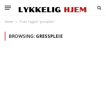
Home
Posts Tagged "gresspleie"
»
BROWSING:
GRESSPLEIE