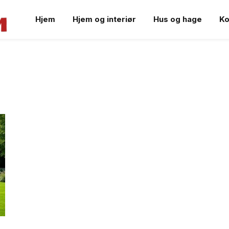
Hjem
Hjem og interiør
Hus og hage
Ko