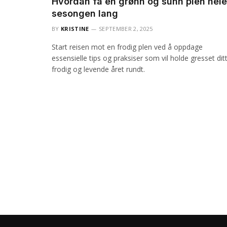
Hvordan få en grønn og sunn plen hele
sesongen lang
BY
KRISTINE
SEPTEMBER 2, 2025
Start reisen mot en frodig plen ved å oppdage
essensielle tips og praksiser som vil holde gresset dit
frodig og levende året rundt.