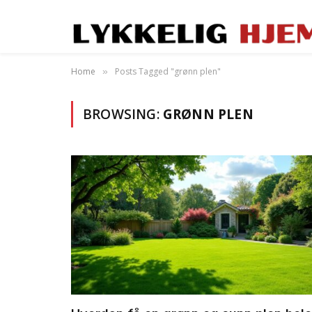
Home
Posts Tagged "grønn plen"
»
BROWSING:
GRØNN PLEN